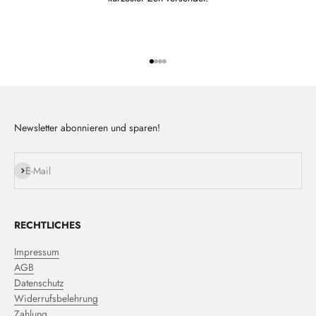
Gehe zu Element 1
Gehe zu Element 2
Gehe zu Element 3
Gehe zu Element 4
Newsletter abonnieren und sparen!
Abonnieren
E-Mail
RECHTLICHES
Impressum
AGB
Datenschutz
Widerrufsbelehrung
Zahlung